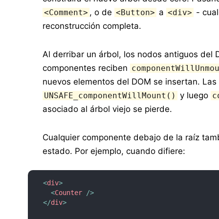
, o de
a
- cual
<Comment>
<Button>
<div>
reconstrucción completa.
Al derribar un árbol, los nodos antiguos del
componentes reciben
componentWillUnmo
nuevos elementos del DOM se insertan. Las
y luego
UNSAFE_componentWillMount()
c
asociado al árbol viejo se pierde.
Cualquier componente debajo de la raíz tam
estado. Por ejemplo, cuando difiere:
<
div
>
<
Counter
/>
</
div
>