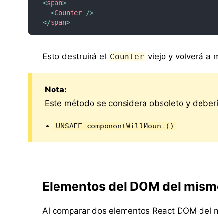
<
span
>
<
Counter
/>
</
span
>
Esto destruirá el
viejo y volverá a
Counter
Nota:
Este método se considera obsoleto y deber
UNSAFE_componentWillMount()
Elementos del DOM del mismo
Al comparar dos elementos React DOM del mi