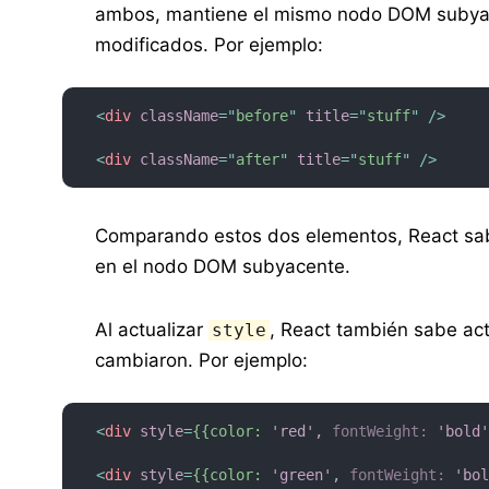
ambos, mantiene el mismo nodo DOM subyacen
modificados. Por ejemplo:
<
div
className
=
"
before
"
title
=
"
stuff
"
/>
<
div
className
=
"
after
"
title
=
"
stuff
"
/>
Comparando estos dos elementos, React sab
en el nodo DOM subyacente.
Al actualizar
, React también sabe act
style
cambiaron. Por ejemplo:
<
div
style
=
{{color:
'red',
fontWeight:
'bold
<
div
style
=
{{color:
'green',
fontWeight:
'bo