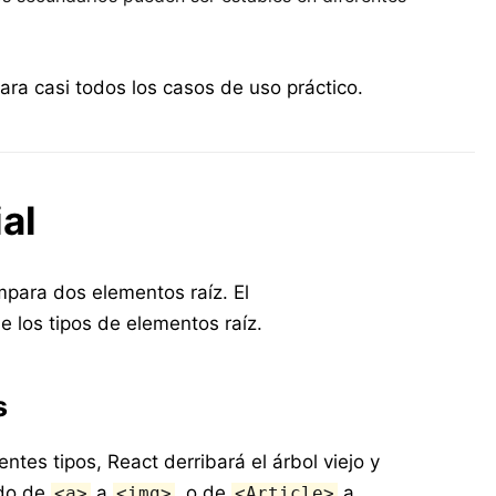
ara casi todos los casos de uso práctico.
ial
mpara dos elementos raíz. El
 los tipos de elementos raíz.
s
ntes tipos, React derribará el árbol viejo y
ndo de
a
, o de
a
<a>
<img>
<Article>