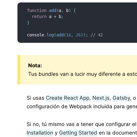
function
add
(
a
,
 b
)
{
return
 a 
+
 b
;
}
console
.
log
(
add
(
16
,
26
)
)
;
// 42
Nota:
Tus
bundles
van a lucir muy diferente a esto
Si usas
Create React App
,
Next.js
,
Gatsby
, 
configuración de Webpack incluida para gen
Si no, tú mismo vas a tener que configurar e
Installation
y
Getting Started
en la document