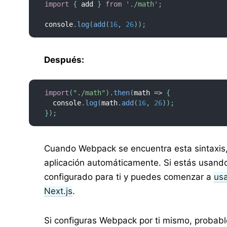
import
{
 add 
}
from
'./math'
;
console
.
log
(
add
(
16
,
26
)
)
;
Después:
import
(
"./math"
)
.
then
(
math
=>
{
  console
.
log
(
math
.
add
(
16
,
26
)
)
;
}
)
;
Cuando Webpack se encuentra esta sintaxis, 
aplicación automáticamente. Si estás usando
configurado para ti y puedes comenzar a
usa
Next.js
.
Si configuras Webpack por ti mismo, probabl