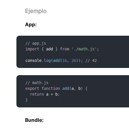
Ejemplo
App:
// app.js
import
{
 add 
}
from
'./math.js'
;
console
.
log
(
add
(
16
,
26
)
)
;
// 42
// math.js
export
function
add
(
a
,
 b
)
{
return
 a 
+
 b
;
}
Bundle: