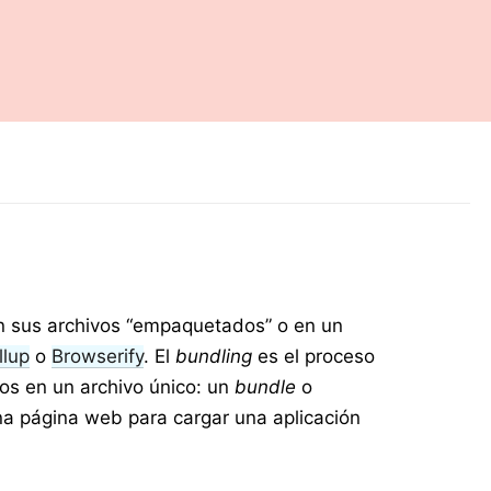
án sus archivos “empaquetados” o en un
llup
o
Browserify
. El
bundling
es el proceso
los en un archivo único: un
bundle
o
na página web para cargar una aplicación