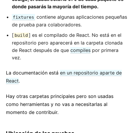
Contexto
donde pasarás la mayoría del tiempo.
Límites de errores
contiene algunas aplicaciones pequeñas
fixtures
Reenvío de refs
de prueba para colaboradores.
Fragmentos
[
] es el compilado de React. No está en el
build
Componentes de orden superior
repositorio pero aparecerá en la carpeta clonada
Integración con otras bibliotecas
de React después de que
compiles
por primera
JSX en profundidad
vez.
Optimizando el rendimiento
Portales
La documentación está
en un repositorio aparte de
Profiler
React
.
React sin ES6
Hay otras carpetas principales pero son usadas
React sin JSX
como herramientas y no vas a necesitarlas al
Reconciliación
momento de contribuir.
Referencias y el DOM
Render Props
Comprobación de tipos estáticos