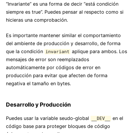
Recetas de pruebas
“Invariante” es una forma de decir “está condición
Entornos de prueba
siempre es true”. Puedes pensar al respecto como si
hicieras una comprobación.
CONTRIBUIR
Es importante mantener similar el comportamiento
Cómo contribuir
del ambiente de producción y desarrollo, de forma
Visión general de la base de código
que la condición
aplique para ambos. Los
invariant
Notas de implementación
mensajes de error son reemplazados
Principios de diseño
automáticamente por códigos de error en
producción para evitar que afecten de forma
PREGUNTAS FRECUENTES
negativa el tamaño en bytes.
AJAX y APIs
Babel, JSX y pasos de compilación
Desarrollo y Producción
Pasando funciones a componentes
Estado del componente
Puedes usar la variable seudo-global
en el
__DEV__
Estilo y CSS
código base para proteger bloques de código
Estructura de archivos