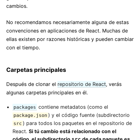
2. Presentando JSX
cambios.
3. Renderizando elementos
No recomendamos necesariamente alguna de estas
4. Componentes y propiedades
convenciones en aplicaciones de React. Muchas de
5. Estado y ciclo de vida
ellas existen por razones históricas y pueden cambiar
6. Manejando eventos
con el tiempo.
7. Renderizado condicional
8. Listas y keys
9. Formularios
Carpetas principales
10. Levantando el estado
Después de clonar el
repositorio de React
, verás
11. Composición vs. herencia
algunas carpetas principales en él.
12. Pensando en React
contiene metadatos (como el
packages
GUÍAS AVANZADAS
) y el código fuente (subdirectorio
package.json
) para todos los paquetes en el repositorio de
Accesibilidad
src
React.
Si tú cambio está relacionado con el
División de código
código, el subdirectorio
de cada paquete es
src