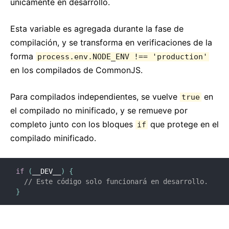
únicamente en desarrollo.
Política de versiones
DOM virtual y detalles de implementación
Esta variable es agregada durante la fase de
compilación, y se transforma en verificaciones de la
forma
process.env.NODE_ENV !== 'production'
en los compilados de CommonJS.
Para compilados independientes, se vuelve
en
true
el compilado no minificado, y se remueve por
completo junto con los bloques
que protege en el
if
compilado minificado.
if
(
__DEV__
)
{
// Este código solo funcionará en desarrollo.
}