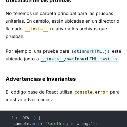
Ubicación de las pruebas
Modo estricto
No tenemos un carpeta principal para las pruebas
Verificación de tipos con PropTypes
unitarias. En cambio, están ubicadas en un directorio
Componentes no controlados
llamado
relativo a los archivos que
__tests__
Web Components
prueban.
REFERENCIA DE LA API
Por ejemplo, una prueba para
está
setInnerHTML.js
React
ubicada junto a
.
__tests__/setInnerHTML-test.js
React.Component
ReactDOM
Advertencias e Invariantes
ReactDOMClient
ReactDOMServer
El código base de React utiliza
para
console.error
Elementos DOM
mostrar advertencias:
SyntheticEvent
Utilidades para pruebas
if
(
__DEV__
)
{
Renderizador de prueba
  console
.
error
(
'Something is wrong.'
)
;