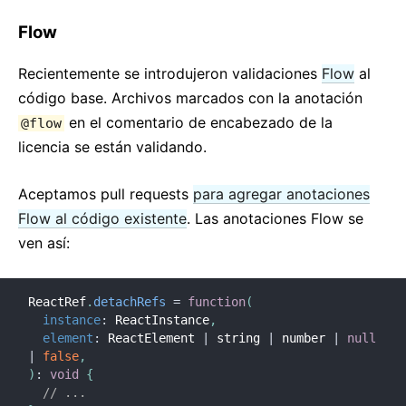
Flow
Recientemente se introdujeron validaciones
Flow
al
código base. Archivos marcados con la anotación
en el comentario de encabezado de la
@flow
licencia se están validando.
Aceptamos pull requests
para agregar anotaciones
Flow al código existente
. Las anotaciones Flow se
ven así:
ReactRef
.
detachRefs
=
function
(
instance
:
 ReactInstance
,
element
:
 ReactElement 
|
 string 
|
 number 
|
null
|
false
,
)
:
void
{
// ...