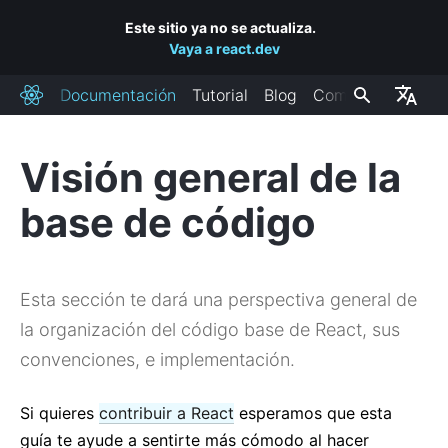
Este sitio ya no se actualiza.
Vaya a react.dev
Documentación
Tutorial
Blog
Comunidad
React
Visión general de la
INSTALACIÓN
base de código
Empezando
Agregar React a un sitio web
Crear una nueva aplicación React
Esta sección te dará una perspectiva general de
CDN Links
la organización del código base de React, sus
Canales de lanzamientos
convenciones, e implementación.
CONCEPTOS PRINCIPALES
Si quieres
contribuir a React
esperamos que esta
1. Hola mundo
guía te ayude a sentirte más cómodo al hacer