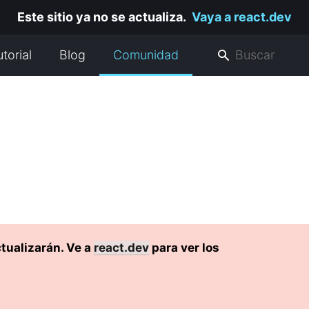
Este sitio ya no se actualiza.
Vaya a react.dev
utorial
Blog
Comunidad
tualizarán. Ve a
react.dev
para ver los