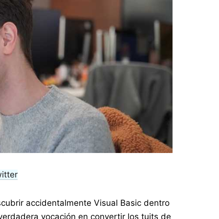
tter
cubrir accidentalmente Visual Basic dentro
erdadera vocación en convertir los tuits de