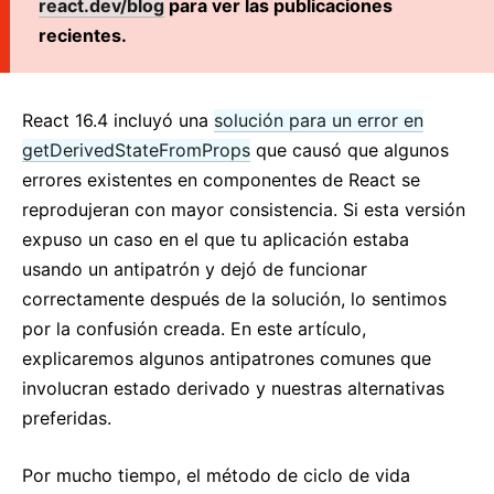
react.dev/blog
para ver las publicaciones
React v17.0 Release Candidate: No New Features
recientes.
React v16.13.0
All posts ...
React 16.4 incluyó una
solución para un error en
getDerivedStateFromProps
que causó que algunos
errores existentes en componentes de React se
reprodujeran con mayor consistencia. Si esta versión
expuso un caso en el que tu aplicación estaba
usando un antipatrón y dejó de funcionar
correctamente después de la solución, lo sentimos
por la confusión creada. En este artículo,
explicaremos algunos antipatrones comunes que
involucran estado derivado y nuestras alternativas
preferidas.
Por mucho tiempo, el método de ciclo de vida