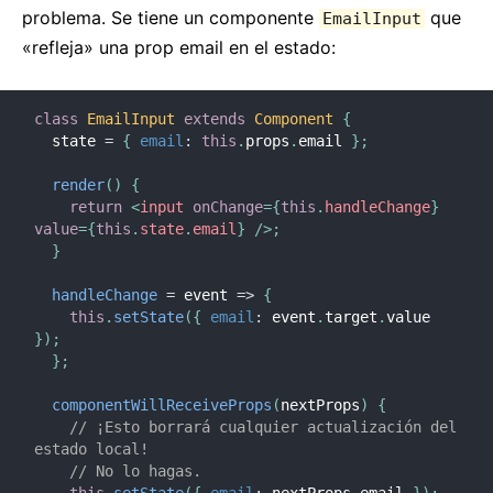
problema. Se tiene un componente
que
EmailInput
«refleja» una prop email en el estado:
class
EmailInput
extends
Component
{
  state 
=
{
email
:
this
.
props
.
email 
}
;
render
(
)
{
return
<
input
onChange
=
{
this
.
handleChange
}
value
=
{
this
.
state
.
email
}
/>
;
}
handleChange
=
event
=>
{
this
.
setState
(
{
email
:
 event
.
target
.
value 
}
)
;
}
;
componentWillReceiveProps
(
nextProps
)
{
// ¡Esto borrará cualquier actualización del 
estado local!
// No lo hagas.