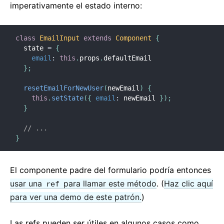
imperativamente el estado interno:
class
EmailInput
extends
Component
{
  state 
=
{
email
:
this
.
props
.
defaultEmail

}
;
resetEmailForNewUser
(
newEmail
)
{
this
.
setState
(
{
email
:
 newEmail 
}
)
;
}
// ...
}
El componente padre del formulario podría entonces
usar una
para llamar este método
. (
Haz clic aquí
ref
para ver una demo de este patrón.
)
Las refs pueden ser útiles en algunos casos como