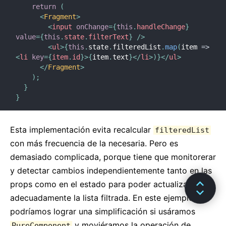
return
(
<
Fragment
>
<
input
onChange
=
{
this
.
handleChange
}
value
=
{
this
.
state
.
filterText
}
/>
<
ul
>
{
this
.
state
.
filteredList
.
map
(
item
=>
<
li
key
=
{
item
.
id
}
>
{
item
.
text
}
</
li
>
)
}
</
ul
>
</
Fragment
>
)
;
}
}
Esta implementación evita recalcular
filteredList
con más frecuencia de la necesaria. Pero es
demasiado complicada, porque tiene que monitorerar
y detectar cambios independientemente tanto en las
props como en el estado para poder actualizar
adecuadamente la lista filtrada. En este ejemplo,
podríamos lograr una simplificación si usáramos
y moviéramos la operación de
PureComponent