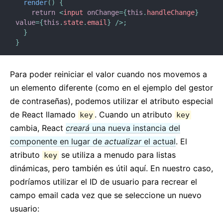
render
(
)
{
return
<
input
onChange
=
{
this
.
handleChange
}
value
=
{
this
.
state
.
email
}
/>
;
}
}
Para poder reiniciar el valor cuando nos movemos a
un elemento diferente (como en el ejemplo del gestor
de contraseñas), podemos utilizar el atributo especial
de React llamado
. Cuando un atributo
key
key
cambia, React
creará
una nueva instancia del
componente en lugar de
actualizar
el actual
. El
atributo
se utiliza a menudo para listas
key
dinámicas, pero también es útil aquí. En nuestro caso,
podríamos utilizar el ID de usuario para recrear el
campo email cada vez que se seleccione un nuevo
usuario: