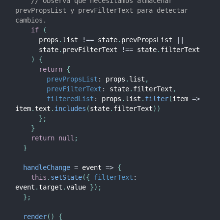
// Observa que necesitamos almacenar 
prevPropsList y prevFilterText para detectar 
cambios.
if
(
      props
.
list 
!==
 state
.
prevPropsList 
||
      state
.
prevFilterText 
!==
 state
.
filterText

)
{
return
{
prevPropsList
:
 props
.
list
,
prevFilterText
:
 state
.
filterText
,
filteredList
:
 props
.
list
.
filter
(
item
=>
item
.
text
.
includes
(
state
.
filterText
)
)
}
;
}
return
null
;
}
handleChange
=
event
=>
{
this
.
setState
(
{
filterText
:
event
.
target
.
value 
}
)
;
}
;
render
(
)
{