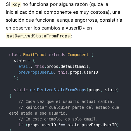
Si
no funciona por alguna razón (quizá la
key
inicialización del componente es muy costosa), una
solución que funciona, aunque engorrosa, consistiría
en observar los cambios a «userID» en
:
getDerivedStateFromProps
class
EmailInput
extends
Component
{
  state 
=
{
email
:
this
.
props
.
defaultEmail
,
prevPropsUserID
:
this
.
props
.
userID

}
;
static
getDerivedStateFromProps
(
props
,
 state
)
{
// Cada vez que el usuario actual cambia,
// Reiniciar cualquier parte del estado que 
esté atada a ese usuario.
// En este ejemplo, es solo email.
if
(
props
.
userID 
!==
 state
.
prevPropsUserID
)
{