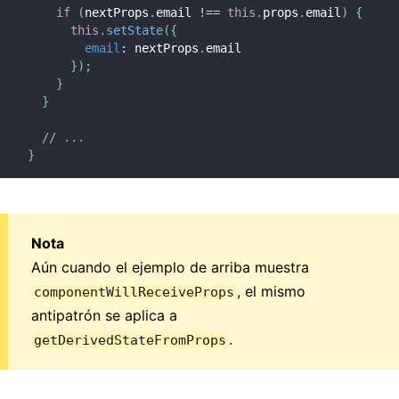
if
(
nextProps
.
email 
!==
this
.
props
.
email
)
{
this
.
setState
(
{
email
:
 nextProps
.
email

}
)
;
}
}
// ...
}
Nota
Aún cuando el ejemplo de arriba muestra
, el mismo
componentWillReceiveProps
antipatrón se aplica a
.
getDerivedStateFromProps