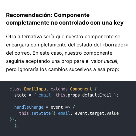
Recomendación: Componente
completamente no controlado con una
key
Otra alternativa sería que nuestro componente se
encargara completamente del estado del «borrador»
del correo. En este caso, nuestro componente
seguiría aceptando una prop para el valor
inicial
,
pero ignoraría los cambios sucesivos a esa prop:
class
EmailInput
extends
Component
{
  state 
=
{
email
:
this
.
props
.
defaultEmail 
}
;
handleChange
=
event
=>
{
this
.
setState
(
{
email
:
 event
.
target
.
value 
}
)
;
}
;