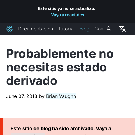
Este sitio ya no se actualiza.
Vaya a react.dev
Documentación
Tutorial
Blog
Comunidad
React
Probablemente no
RECENT POSTS
necesitas estado
React Labs: What We've Been Working On – June 2022
derivado
React v18.0
How to Upgrade to React 18
React Conf 2021 Recap
June 07, 2018
by
Brian Vaughn
El plan para React 18
Introduciendo componentes de React en servidor con
paquetes de tamaño cero
React v17.0
Este sitio de blog ha sido archivado. Vaya a
Introducción a la nueva transformación de JSX