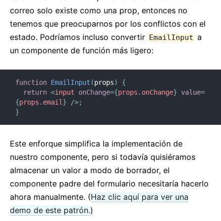
correo solo existe como una prop, entonces no
tenemos que preocuparnos por los conflictos con el
estado. Podríamos incluso convertir
a
EmailInput
un componente de función más ligero:
function
EmailInput
(
props
)
{
return
<
input
onChange
=
{
props
.
onChange
}
value
=
{
props
.
email
}
/>
;
}
Este enforque simplifica la implementación de
nuestro componente, pero si todavía quisiéramos
almacenar un valor a modo de borrador, el
componente padre del formulario necesitaría hacerlo
ahora manualmente. (
Haz clic aquí para ver una
demo de este patrón.
)