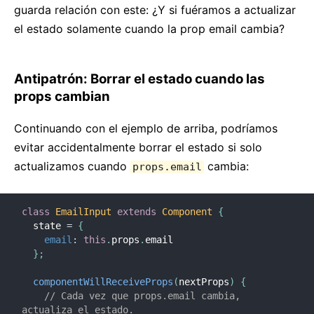
guarda relación con este: ¿Y si fuéramos a actualizar
el estado solamente cuando la prop email cambia?
Antipatrón: Borrar el estado cuando las
props cambian
Continuando con el ejemplo de arriba, podríamos
evitar accidentalmente borrar el estado si solo
actualizamos cuando
cambia:
props.email
class
EmailInput
extends
Component
{
  state 
=
{
email
:
this
.
props
.
email

}
;
componentWillReceiveProps
(
nextProps
)
{
// Cada vez que props.email cambia, 
actualiza el estado.